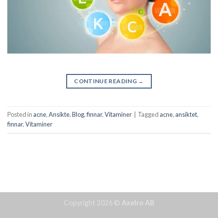
CONTINUE READING
→
Posted in
acne
,
Ansikte
,
Blog
,
finnar
,
Vitaminer
|
Tagged
acne
,
ansiktet
,
finnar
,
Vitaminer
Copyright 2026 ©
Axelro AB