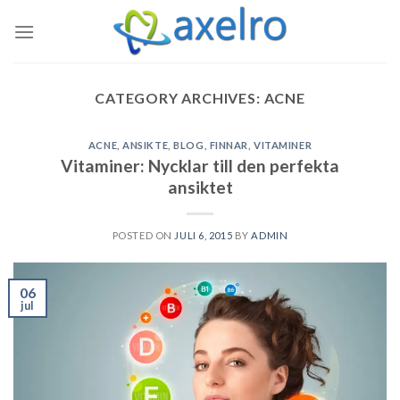
Skip
to
content
CATEGORY ARCHIVES:
ACNE
ACNE
,
ANSIKTE
,
BLOG
,
FINNAR
,
VITAMINER
Vitaminer: Nycklar till den perfekta
ansiktet
POSTED ON
JULI 6, 2015
BY
ADMIN
06
jul