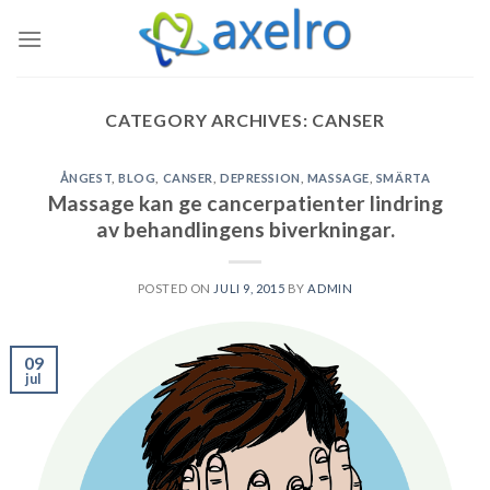
Skip
to
content
CATEGORY ARCHIVES:
CANSER
ÅNGEST
,
BLOG
,
CANSER
,
DEPRESSION
,
MASSAGE
,
SMÄRTA
Massage kan ge cancerpatienter lindring
av behandlingens biverkningar.
POSTED ON
JULI 9, 2015
BY
ADMIN
09
jul