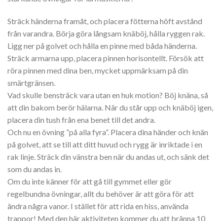
Sträck händerna framåt, och placera fötterna höft avstånd
från varandra. Börja göra långsam knäböj, hålla ryggen rak.
Ligg ner på golvet och hålla en pinne med båda händerna.
Sträck armarna upp, placera pinnen horisontellt. Försök att
röra pinnen med dina ben, mycket uppmärksam på din
smärtgränsen.
Vad skulle bensträck vara utan en huk motion? Böj knäna, så
att din bakom berör hälarna. När du står upp och knäböj igen,
placera din tush från ena benet till det andra.
Och nu en övning ”på alla fyra”. Placera dina händer och knän
på golvet, att se till att ditt huvud och rygg är inriktade i en
rak linje. Sträck din vänstra ben när du andas ut, och sänk det
som du andas in.
Om du inte känner för att gå till gymmet eller gör
regelbundna övningar, allt du behöver är att göra för att
ändra några vanor. I stället för att rida en hiss, använda
trappor! Med den här aktiviteten kommer du att bränna 10