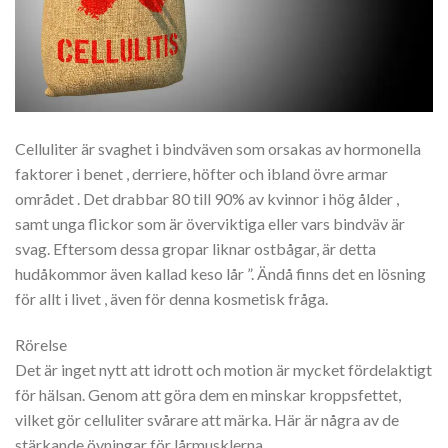
Celluliter är svaghet i bindväven som orsakas av hormonella
faktorer i benet , derriere, höfter och ibland övre armar
området . Det drabbar 80 till 90% av kvinnor i hög ålder ,
samt unga flickor som är överviktiga eller vars bindväv är
svag. Eftersom dessa gropar liknar ostbågar, är detta
hudåkommor även kallad keso lår ”. Ändå finns det en lösning
för allt i livet , även för denna kosmetisk fråga.
Rörelse
Det är inget nytt att idrott och motion är mycket fördelaktigt
för hälsan. Genom att göra dem en minskar kroppsfettet,
vilket gör celluliter svårare att märka. Här är några av de
stärkande övningar för lårmusklerna .