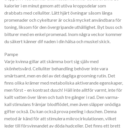
kalorier i en minut genom att utöva kroppsdelar som
drabbats med celluliter. Lätt hjärt övningar såsom långa
promenader och cykelturer är också mycket användbara för
toning, liksom för den övergripande uthållighet. Byt buss och
bilturer med en enkel promenad. Inom några veckor kommer
du säkert känner dif naden i din hälsa och muskel skick.
Pampe
Varje kvinna gillar att skämma bort sig själv med
skönhetsvård. Celluliter behandling behöver inte vara
smärtsamt, men en del av det dagliga grooming rutin. Det
finns olika krämer med metaboliska aktiverande egenskaper,
men först – en kontrast dusch! Häll inte alltför varmt, inte för
kallt vatten över låren och tush tre gånger i rad. Den varma-
kall stimulans främjar blodflödet, men även släpper onödiga
gifter också. Du kan också prova peeling i duschen. Denna
metod är känd för att stimulera mikrocirkulationen, vilket
leder till försvinnandet av döda hudceller. Det finns ett brett