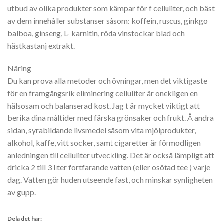
utbud av olika produkter som kämpar för f celluliter, och bäst
av dem innehåller substanser såsom: koffein, ruscus, ginkgo
balboa, ginseng, L- karnitin, röda vinstockar blad och
hästkastanj extrakt.
Näring
Du kan prova alla metoder och övningar, men det viktigaste
för en framgångsrik eliminering celluliter är onekligen en
hälsosam och balanserad kost. Jag t är mycket viktigt att
berika dina måltider med färska grönsaker och frukt. Å andra
sidan, syrabildande livsmedel såsom vita mjölprodukter,
alkohol, kaffe, vitt socker, samt cigaretter är förmodligen
anledningen till celluliter utveckling. Det är också lämpligt att
dricka 2 till 3 liter fortfarande vatten (eller osötad tee ) varje
dag. Vatten gör huden utseende fast, och minskar synligheten
av gupp.
Dela det här: