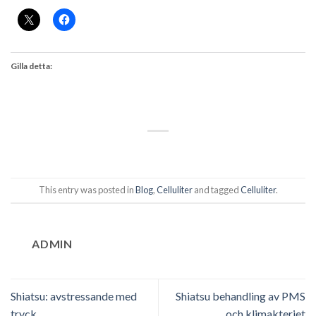
Gilla detta:
This entry was posted in
Blog
,
Celluliter
and tagged
Celluliter
.
ADMIN
Shiatsu: avstressande med
Shiatsu behandling av PMS
tryck
och klimakteriet