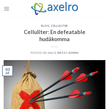
Skip
to
content
BLOG
,
CELLULITER
Celluliter: En defeatable
hudåkomma
POSTED ON
JULI 3, 2015
BY
ADMIN
03
jul