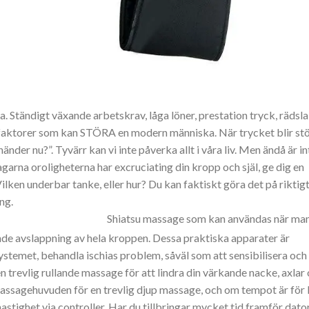
a. Ständigt växande arbetskrav, låga löner, prestation tryck, rädsla
faktorer som kan STÖRA en modern människa. När trycket blir st
händer nu?”. Tyvärr kan vi inte påverka allt i våra liv. Men ändå är in
dagarna oroligheterna har excruciating din kropp och själ, ge dig en
ilken underbar tanke, eller hur? Du kan faktiskt göra det på riktig
ng.
Shiatsu massage som kan användas när ma
erande avslappning av hela kroppen. Dessa praktiska apparater är
stemet, behandla ischias problem, såväl som att sensibilisera och
n trevlig rullande massage för att lindra din värkande nacke, axlar
assagehuvuden för en trevlig djup massage, och om tempot är för l
 hastighet via controller. Har du tillbringar mycket tid framför dato