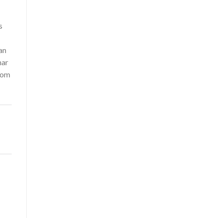
s
an
har
 om