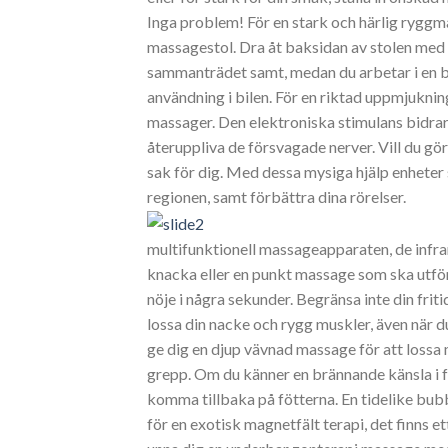
Inga problem! För en stark och härlig ryggma
massagestol. Dra åt baksidan av stolen med 
sammanträdet samt, medan du arbetar i en b
användning i bilen. För en riktad uppmjuknin
massager. Den elektroniska stimulans bidrar 
återuppliva de försvagade nerver. Vill du gör
sak för dig. Med dessa mysiga hjälp enhete
regionen, samt förbättra dina rörelser.
multifunktionell massageapparaten, de infraröd
knacka eller en punkt massage som ska utföras
nöje i några sekunder. Begränsa inte din frit
lossa din nacke och rygg muskler, även när du
ge dig en djup vävnad massage för att lossa
grepp. Om du känner en brännande känsla i föt
komma tillbaka på fötterna. En tidelike bub
för en exotisk magnetfält terapi, det finns ett