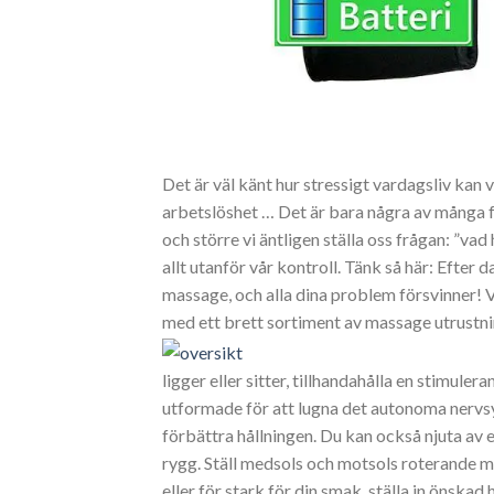
Det är väl känt hur stressigt vardagsliv kan v
arbetslöshet … Det är bara några av många 
och större vi äntligen ställa oss frågan: ”vad 
allt utanför vår kontroll. Tänk så här: Efter 
massage, och alla dina problem försvinner! V
med ett brett sortiment av massage utrustni
ligger eller sitter, tillhandahålla en stimul
utformade för att lugna det autonoma nervsy
förbättra hållningen. Du kan också njuta av e
rygg. Ställ medsols och motsols roterande m
eller för stark för din smak, ställa in önskad