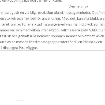
 omkopplings ljus och värme funktion.
Den helt nya
massage är en verklig revolution bland massage enheter. Det finn
ten storlek och flexibel för användning. Med det, kan alla tänkbara
n är utformad för en riktad massage, med viss mängd tryck som m
mer var och med vilken intensitet du vill massera själv. VAD DU 
astisk och genial! Alla behöver uppmärksamhet och ömhet. Även
touch av en massör.
Med massageapparater får du en känsla av en
 i dina egna fyra väggar.