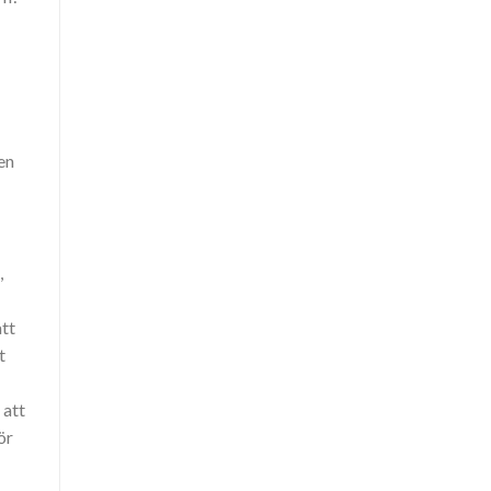
en
,
att
t
 att
ör