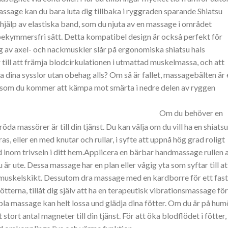
ssage kan du bara luta dig tillbaka i ryggraden sparande Shiatsu
hjälp av elastiska band, som du njuta av en massage i området
ekymmersfri sätt. Detta kompatibel design är också perfekt för
g av axel- och nackmuskler slår på ergonomiska shiatsu hals
till att främja blodcirkulationen i utmattad muskelmassa, och att
a dina sysslor utan obehag alls? Om så är fallet, massagebälten är 
r som du kommer att kämpa mot smärta i nedre delen av ryggen
Om du behöver en
a massörer är till din tjänst. Du kan välja om du vill ha en shiatsu
, eller en med knutar och rullar, i syfte att uppnå hög grad roligt
id inom trivseln i ditt hem.Applicera en bärbar handmassage rullen 
 är ute. Dessa massage har en plan eller vågig yta som syftar till at
 muskelskikt. Dessutom dra massage med en kardborre för ett fast
terna, tillåt dig själv att ha en terapeutisk vibrationsmassage för
bla massage kan helt lossa und glädja dina fötter. Om du är på hum
 stort antal magneter till din tjänst. För att öka blodflödet i fötter,