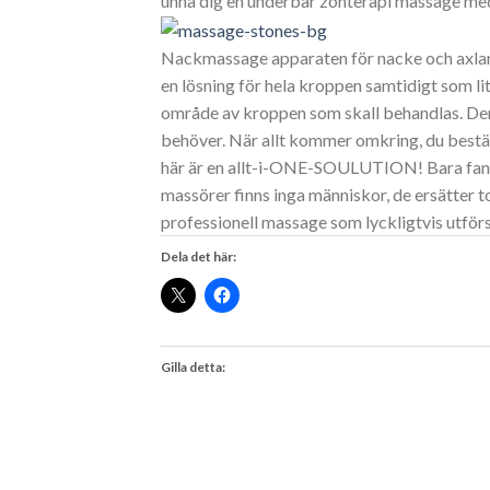
unna dig en underbar zonterapi massage med
Nackmassage apparaten för nacke och axlar 
en lösning för hela kroppen samtidigt som li
område av kroppen som skall behandlas. De
behöver. När allt kommer omkring, du bestäm
här är en allt-i-ONE-SOULUTION! Bara fant
massörer finns inga människor, de ersätter 
professionell massage som lyckligtvis utförs
Dela det här:
Gilla detta: