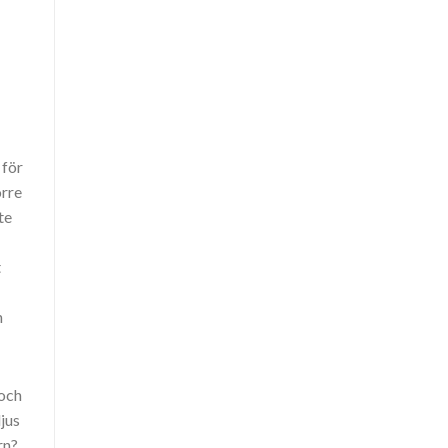
 för
örre
te
t
n
 och
jus
rn?