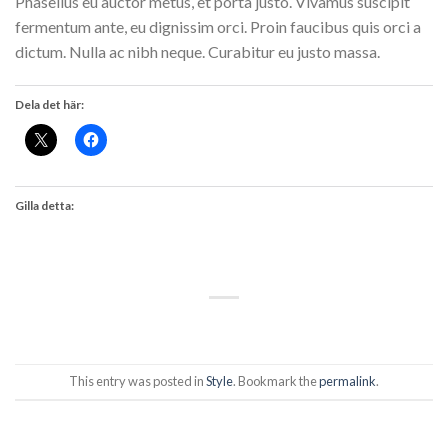
Phasellus eu auctor metus, et porta justo. Vivamus suscipit
fermentum ante, eu dignissim orci. Proin faucibus quis orci a
dictum. Nulla ac nibh neque. Curabitur eu justo massa.
Dela det här:
Gilla detta:
This entry was posted in
Style
. Bookmark the
permalink
.