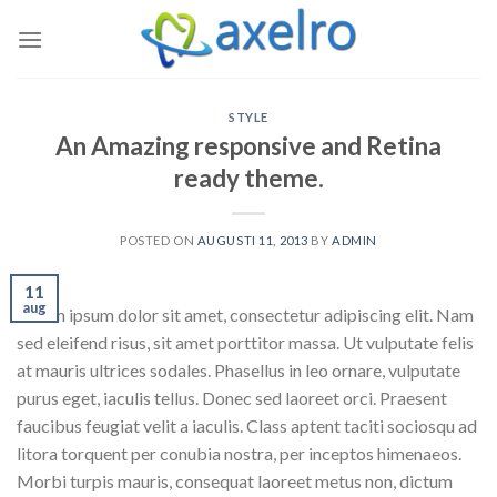
Skip
to
content
STYLE
An Amazing responsive and Retina
ready theme.
POSTED ON
AUGUSTI 11, 2013
BY
ADMIN
11
aug
Lorem ipsum dolor sit amet, consectetur adipiscing elit. Nam
sed eleifend risus, sit amet porttitor massa. Ut vulputate felis
at mauris ultrices sodales. Phasellus in leo ornare, vulputate
purus eget, iaculis tellus. Donec sed laoreet orci. Praesent
faucibus feugiat velit a iaculis. Class aptent taciti sociosqu ad
litora torquent per conubia nostra, per inceptos himenaeos.
Morbi turpis mauris, consequat laoreet metus non, dictum